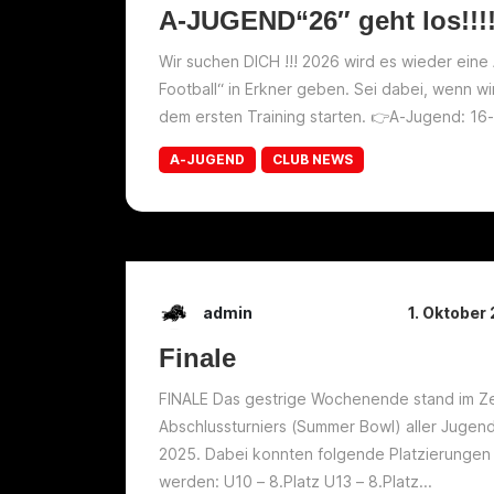
A-JUGEND“26″ geht los!!!
Wir suchen DICH !!! 2026 wird es wieder eine
Football“ in Erkner geben. Sei dabei, wenn w
dem ersten Training starten. 👉A-Jugend: 16-
A-JUGEND
CLUB NEWS
admin
1. Oktober
Finale
FINALE Das gestrige Wochenende stand im Ze
Abschlussturniers (Summer Bowl) aller Juge
2025. Dabei konnten folgende Platzierungen
werden: U10 – 8.Platz U13 – 8.Platz...