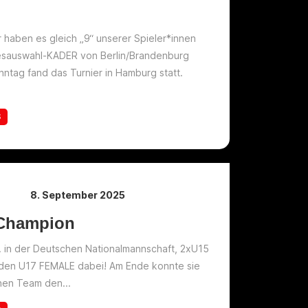
haben es gleich „9“ unserer Spieler*innen
esauswahl-KADER von Berlin/Brandenburg
ntag fand das Turnier in Hamburg statt.
S
8. September 2025
 Champion
H. in der Deutschen Nationalmannschaft, 2xU15
 den U17 FEMALE dabei! Am Ende konnte sie
en Team den...