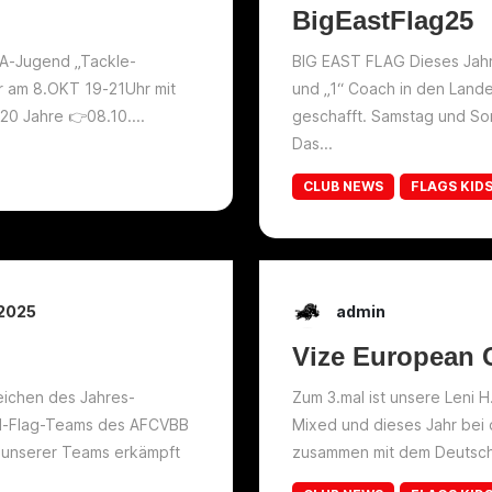
!
BigEastFlag25
 A-Jugend „Tackle-
BIG EAST FLAG Dieses Jahr 
ir am 8.OKT 19-21Uhr mit
und „1“ Coach in den Land
20 Jahre 👉08.10....
geschafft. Samstag und Son
Das...
CLUB NEWS
FLAGS KID
 2025
admin
Vize European
ichen des Jahres-
Zum 3.mal ist unsere Leni 
nd-Flag-Teams des AFCVBB
Mixed und dieses Jahr bei
 unserer Teams erkämpft
zusammen mit dem Deutsch