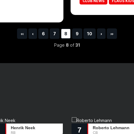
CLUB NEWS
FLAGS KID
‹‹
‹
6
7
8
9
10
›
››
Page
8
of
31
Henrik Neek
Roberto Lehmann
7
RB
CB