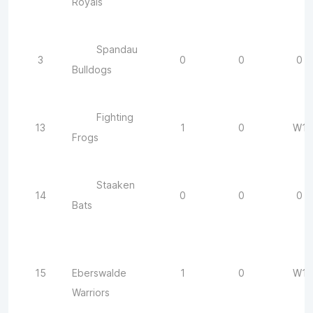
Royals
Spandau
3
0
0
0
Bulldogs
Fighting
13
1
0
W1
Frogs
Staaken
14
0
0
0
Bats
15
1
0
W1
Eberswalde
Warriors