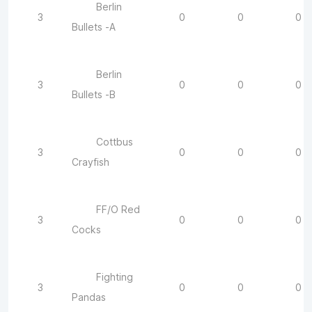
Berlin
3
0
0
0
Bullets -A
Berlin
3
0
0
0
Bullets -B
Cottbus
3
0
0
0
Crayfish
FF/O Red
3
0
0
0
Cocks
Fighting
3
0
0
0
Pandas