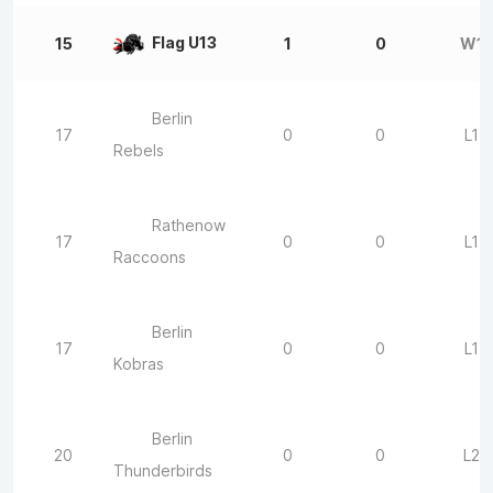
Flag U13
15
1
0
W1
Berlin
17
0
0
L1
Rebels
Rathenow
17
0
0
L1
Raccoons
Berlin
17
0
0
L1
Kobras
Berlin
20
0
0
L2
Thunderbirds