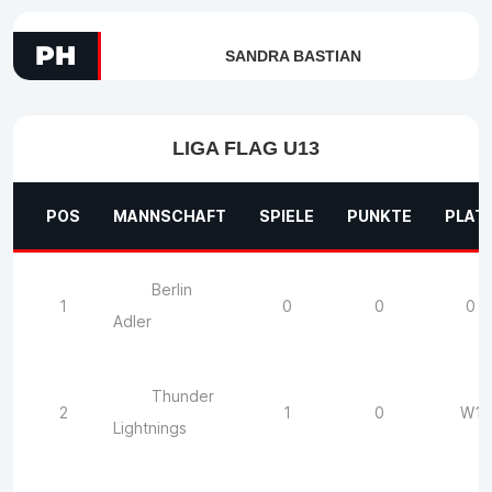
PH
SANDRA BASTIAN
LIGA FLAG U13
POS
MANNSCHAFT
SPIELE
PUNKTE
PLAT
Berlin
1
0
0
0
Adler
Thunder
2
1
0
W1
Lightnings