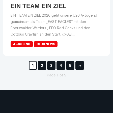
EIN TEAM EIN ZIEL
EIN TEAM EIN ZIEL 2026 geht unsere U20 A-Jugend
gemeinsam als Team „EAST EAGLES“ mit den
Eberswalder Warriors , FFO Red Cocks und den
Cottbus Crayfish an den Start. 👉SEI...
A-JUGEND
CLUB NEWS
1
2
3
4
5
››
Page
1
of
5