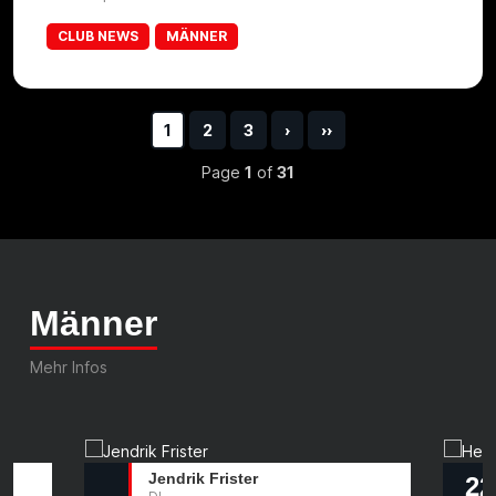
CLUB NEWS
MÄNNER
1
2
3
›
››
Page
1
of
31
Männer
Mehr Infos
Jendrik Frister
22