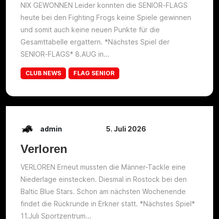
NIX GEWONNEN Leider konnten die SENIOR-FLAGS
heute bei den Fighting Frogs keine Spiele gewinnen
und somit auch keine neuen Punkte für die
Gesamttabelle ergattern. *Nächstes Spiel der
SENIOR-FLAGS* 8.AUG in...
CLUB NEWS
FLAG SENIOR
admin
5. Juli 2026
Verloren
VERLOREN Erneut mussten die Männer-Tackle eine
Niederlage einstecken. Diesmal in Rostock bei den
Baltic Blue Stars. Schon am nächsten Wochenende
findet die Rückrunde in Erkner statt. *Nächstes Spiel*
11.Juli Sportzentrum...