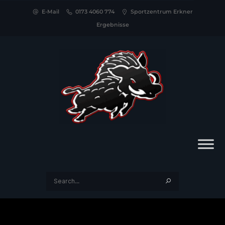
E-Mail
0173 4060 774
Sportzentrum Erkner
Ergebnisse