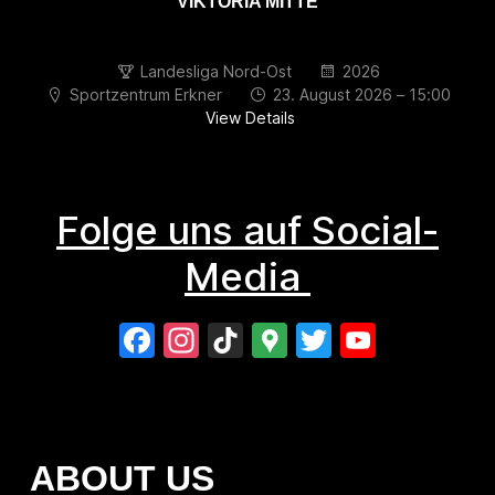
VIKTORIA MITTE
Landesliga Nord-Ost
2026
Sportzentrum Erkner
23. August 2026 – 15:00
View Details
Folge uns auf Social-
Media
Facebook
Instagram
TikTok
Google
Twitter
YouTu
Maps
ABOUT US