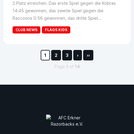
2.Platz erreichen. Das erste Spiel gegen die Kobras
14:45 gewonnen, das zweite Spiel gegen die
Raccoons 0:56 gewonnen, das dritte Spiel...
CLUB NEWS
FLAGS KIDS
1
2
3
›
››
Page
1
of
14