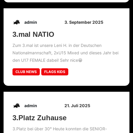
admin
3. September 2025
3.mal NATIO
Zum 3.mal ist unsere Leni H. in der Deutschen
Nationalmannschaft, 2xU15 Mixed und dieses Jahr bei
den U17 FEMALE dabei! Sehr nice😁
CLUB NEWS
FLAGS KIDS
admin
21. Juli 2025
3.Platz Zuhause
3.Platz bei über 30° Heute konnten die SENIOR-