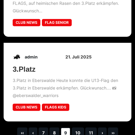
FLAGS, auf heimischen Rasen den 3.Platz erkämpfen.
Glückwunsch…
CLUB NEWS
FLAG SENIOR
admin
21. Juli 2025
3.Platz
3.Platz in Eberswalde Heute konnte die U13-Flag den
3.Platz in Eberswalde erkämpfen. Glückwunsch…. 📸
@eberswalder_warriors
CLUB NEWS
FLAGS KIDS
‹‹
‹
7
8
9
10
11
›
››