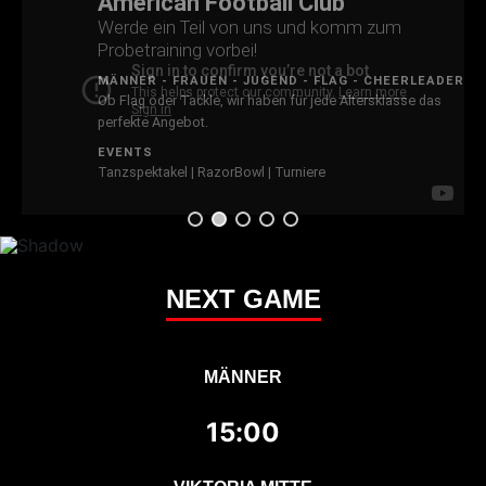
American Football Club
Werde ein Teil von uns und komm zum
Probetraining vorbei!
MÄNNER - FRAUEN - JUGEND - FLAG - CHEERLEADER
Ob Flag oder Tackle, wir haben für jede Altersklasse das
perfekte Angebot.
EVENTS
Tanzspektakel | RazorBowl | Turniere
NEXT GAME
MÄNNER
15:00