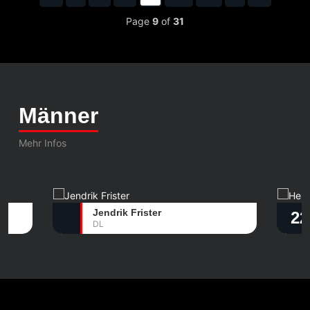
Page
9
of
31
Männer
Mehr Infos
Jendrik Frister
22
DL