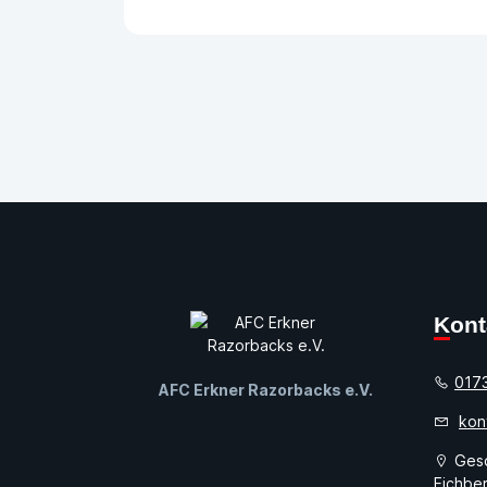
Kon
017
AFC Erkner Razorbacks e.V.
kon
Gesc
Eichber