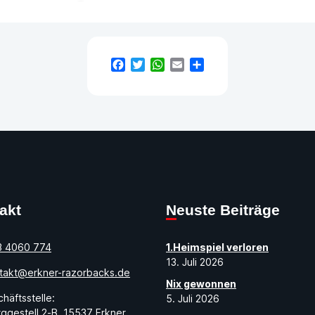
Facebook
Twitter
WhatsApp
Email
Teilen
takt
Neuste Beiträge
3 4060 774
1.Heimspiel verloren
13. Juli 2026
takt@erkner-razorbacks.de
Nix gewonnen
häftsstelle:
5. Juli 2026
ggestell 2-B, 15537 Erkner