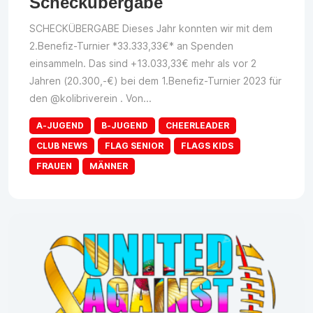
Scheckübergabe
SCHECKÜBERGABE Dieses Jahr konnten wir mit dem
2.Benefiz-Turnier *33.333,33€* an Spenden
einsammeln. Das sind +13.033,33€ mehr als vor 2
Jahren (20.300,-€) bei dem 1.Benefiz-Turnier 2023 für
den @kolibriverein . Von...
A-JUGEND
B-JUGEND
CHEERLEADER
CLUB NEWS
FLAG SENIOR
FLAGS KIDS
FRAUEN
MÄNNER