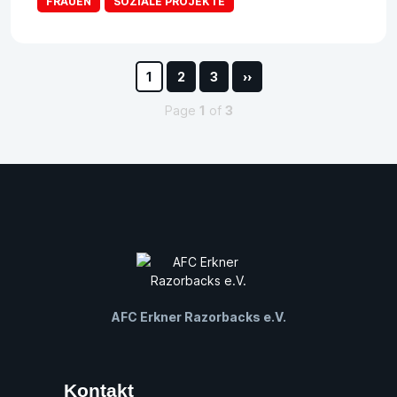
FRAUEN
SOZIALE PROJEKTE
1
2
3
››
Page
1
of
3
AFC Erkner Razorbacks e.V.
Kontakt