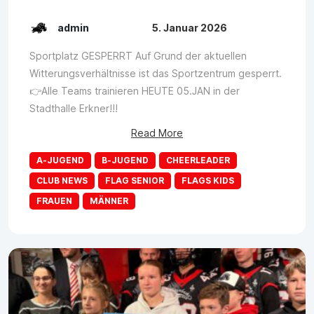
admin
5. Januar 2026
Sportplatz GESPERRT Auf Grund der aktuellen
Witterungsverhältnisse ist das Sportzentrum gesperrt.
👉Alle Teams trainieren HEUTE 05.JAN in der
Stadthalle Erkner!!!
Read More
A-JUGEND
B-JUGEND
CHEERLEADER
CLUB NEWS
FLAG SENIOR
FLAGS KIDS
FRAUEN
MÄNNER