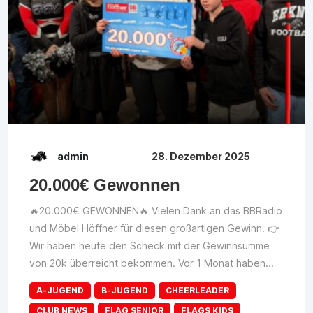
admin
28. Dezember 2025
20.000€ Gewonnen
🔥20.000€ GEWONNEN🔥 Vielen Dank an das BBRadio
und Möbel Höffner für diesen großartigen Gewinn. 👉
Wir haben heute den Scheck mit der Gewinnsumme
von 20k überreicht bekommen. Vor 1 Monat haben...
A-JUGEND
B-JUGEND
CHEERLEADER
CLUB NEWS
FLAG SENIOR
FLAGS KIDS