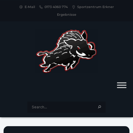
E-Mail
0173 4060 774
Sportzentrum Erkner
Ergebnisse