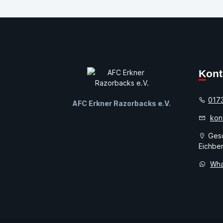
Kon
017
AFC Erkner Razorbacks e.V.
kon
Gesc
Eichber
Wha