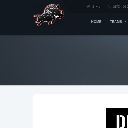
E-Mail
0173 406
HOME
TEAMS