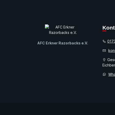
Kon
017
AFC Erkner Razorbacks e.V.
kon
Gesc
Eichber
Wha