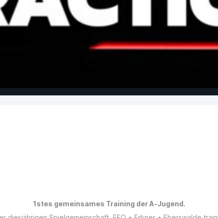
1stes gemeinsames Training der A-Jugend.
er diesjährigen Spielgemeinschaft. FFO + Erkner + Eberswalde trai