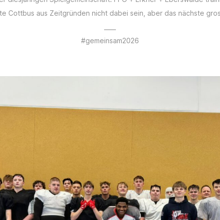
 Cottbus aus Zeitgründen nicht dabei sein, aber das nächste gros
____
#gemeinsam2026