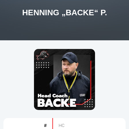
HENNING „BACKE“ P.
#
HC