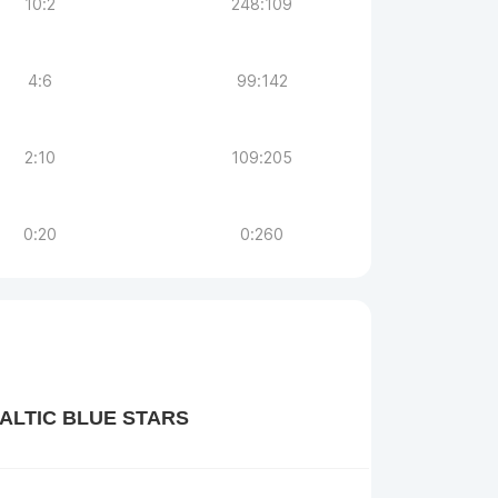
10:2
248:109
4:6
99:142
2:10
109:205
0:20
0:260
ALTIC BLUE STARS