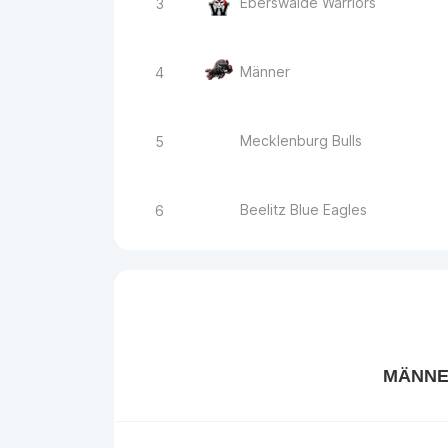
Eberswalde Warriors
3
Männer
4
Mecklenburg Bulls
5
Beelitz Blue Eagles
6
MÄNN