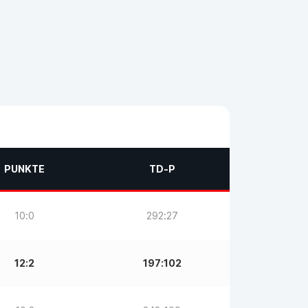
PUNKTE
TD-P
10:0
292:27
12:2
197:102