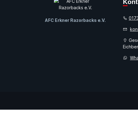
Kon
017
AFC Erkner Razorbacks e.V.
kon
Gesc
Eichber
Wha