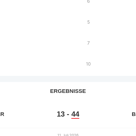
6
5
7
10
ERGEBNISSE
13
-
44
ER
B
11. Juli 2026