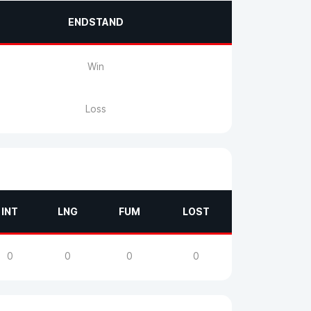
ENDSTAND
Win
Loss
INT
LNG
FUM
LOST
0
0
0
0