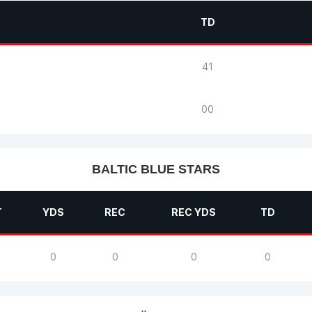
TD
41
00
BALTIC BLUE STARS
T
YDS
REC
REC YDS
TD
0
0
0
0