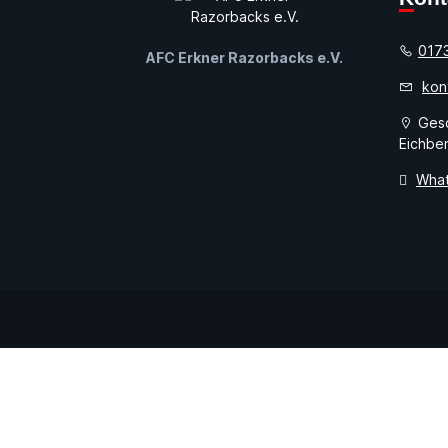
017
AFC Erkner Razorbacks e.V.
kon
Gesc
Eichber
Wha