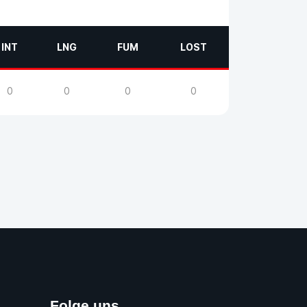
INT
LNG
FUM
LOST
0
0
0
0
Folge uns