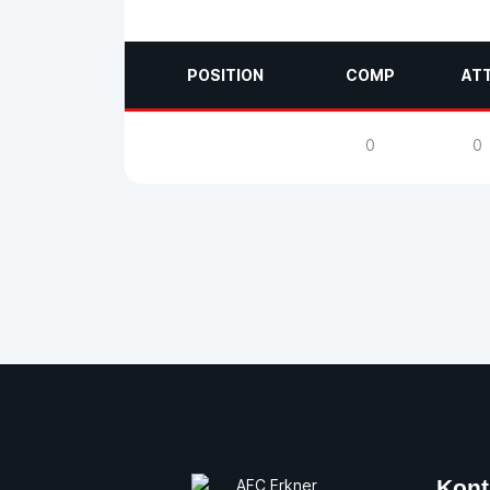
POSITION
COMP
AT
0
0
Kon