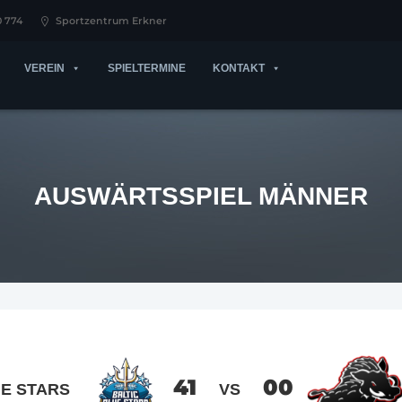
0 774
Sportzentrum Erkner
VEREIN
SPIELTERMINE
KONTAKT
AUSWÄRTSSPIEL MÄNNER
41
00
UE STARS
VS