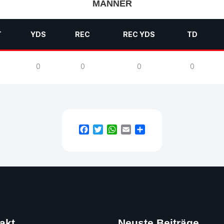
MÄNNER
T
YDS
REC
REC YDS
TD
0
0
0
0
Facebook
Twitter
WhatsApp
Email
Teilen
takt
Neuste Beiträge