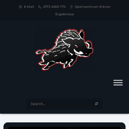
E-Mail
0173 4060 774
Sportzentrum Erkner
Ergebnisse