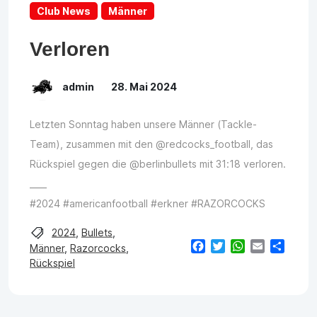
Club News
Männer
Verloren
admin
28. Mai 2024
Letzten Sonntag haben unsere Männer (Tackle-
Team), zusammen mit den @redcocks_football, das
Rückspiel gegen die @berlinbullets mit 31:18 verloren.
____
#2024 #americanfootball #erkner #RAZORCOCKS
2024
,
Bullets
,
Facebook
Twitter
WhatsApp
Email
Teilen
Männer
,
Razorcocks
,
Rückspiel