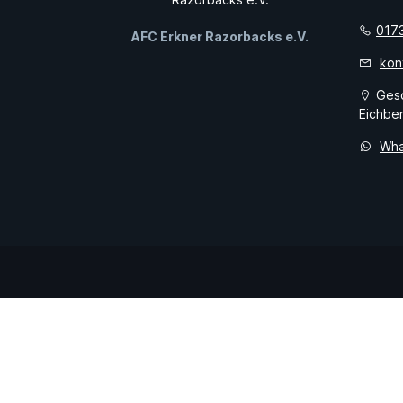
017
AFC Erkner Razorbacks e.V.
kon
Gesc
Eichber
Wha