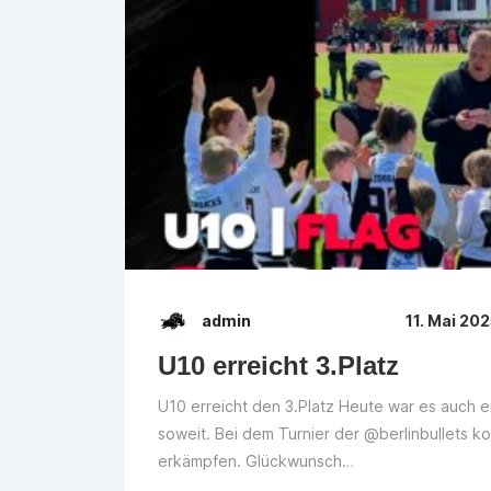
admin
11. Mai 20
U10 erreicht 3.Platz
U10 erreicht den 3.Platz Heute war es auch e
soweit. Bei dem Turnier der @berlinbullets ko
erkämpfen. Glückwunsch…