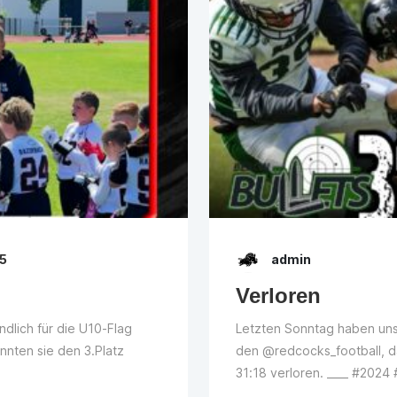
25
admin
Verloren
ndlich für die U10-Flag
Letzten Sonntag haben un
nnten sie den 3.Platz
den @redcocks_football, da
31:18 verloren. ____ #202