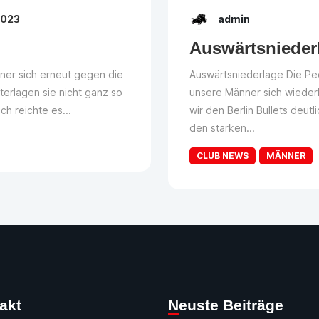
2023
admin
Auswärtsnieder
er sich erneut gegen die
Auswärtsniederlage Die Pec
terlagen sie nicht ganz so
unsere Männer sich wieder
h reichte es...
wir den Berlin Bullets deu
den starken...
CLUB NEWS
MÄNNER
takt
Neuste Beiträge