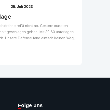
25. Juli 2023
lage
hsträhne reißt nicht ab. Gestern mussten
holt geschlagen geben. Mit 30:60 unterlagen
tlich. Unsere Defense fand einfach keinen Weg,
Folge uns