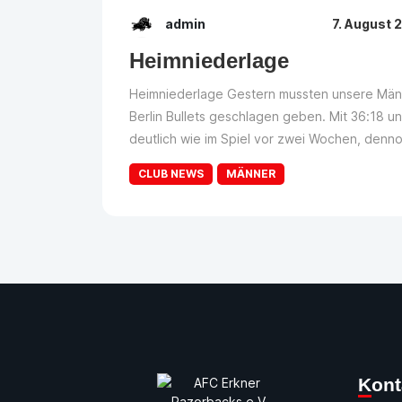
admin
7. August 
Heimniederlage
Heimniederlage Gestern mussten unsere Männ
Berlin Bullets geschlagen geben. Mit 36:18 un
deutlich wie im Spiel vor zwei Wochen, dennoc
CLUB NEWS
MÄNNER
Kon