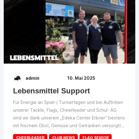
admin
10. Mai 2025
Lebensmittel Support
Für Energie an Spiel-/ Turniertagen und bei Auftritten
unserer Tackle, Flags, Cheerleader und Schul- AG
sind wir dank unserem „Edeka Center Erkner“ bestens
mit frischem Obst, Gemüse und Getränken versorgt!...
CHEERLEADER
CLUB NEWS
FLAG SENIOR