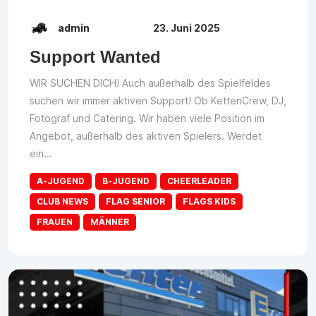
admin
23. Juni 2025
Support Wanted
WIR SUCHEN DICH! Auch außerhalb des Spielfeldes
suchen wir immer aktiven Support! Ob KettenCrew, DJ,
Fotograf und Catering. Wir haben viele Position im
Angebot, außerhalb des aktiven Spielers. Werdet
ein...
A-JUGEND
B-JUGEND
CHEERLEADER
CLUB NEWS
FLAG SENIOR
FLAGS KIDS
FRAUEN
MÄNNER