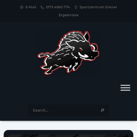
E-Mail
0173 4060 774
Sportzentrum Erkner
Ergebnisse