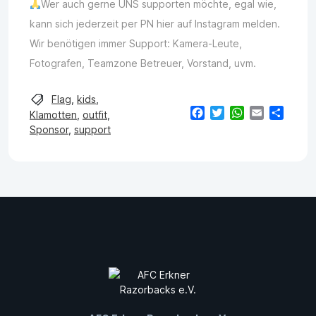
Wer auch gerne UNS supporten möchte, egal wie,
kann sich jederzeit per PN hier auf Instagram melden.
Wir benötigen immer Support: Kamera-Leute,
Fotografen, Teamzone Betreuer, Vorstand, uvm.
Flag
,
kids
,
Facebook
Twitter
WhatsApp
Email
Teilen
Klamotten
,
outfit
,
Sponsor
,
support