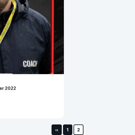
er 2022
‹‹
1
2