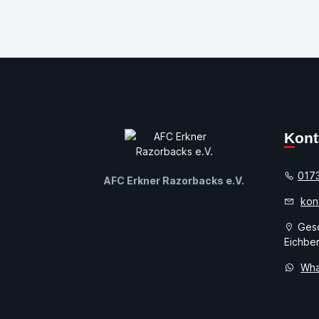
Kon
017
AFC Erkner Razorbacks e.V.
kon
Gesc
Eichber
Wha