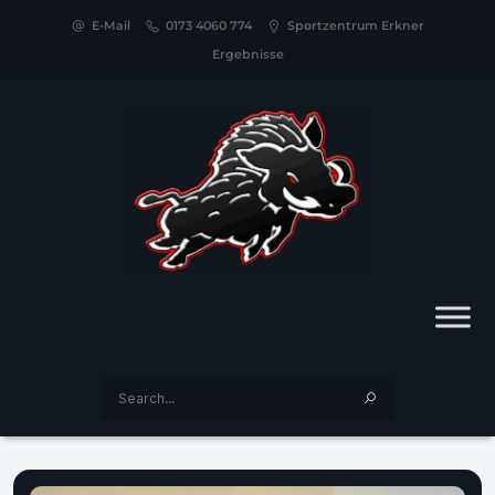
E-Mail
0173 4060 774
Sportzentrum Erkner
Ergebnisse