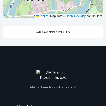
Leaflet
|
Map data ©
OpenStreetMap
contributors
Auswärtsspiel U16
AFC Erkner Razorbacks e.V.