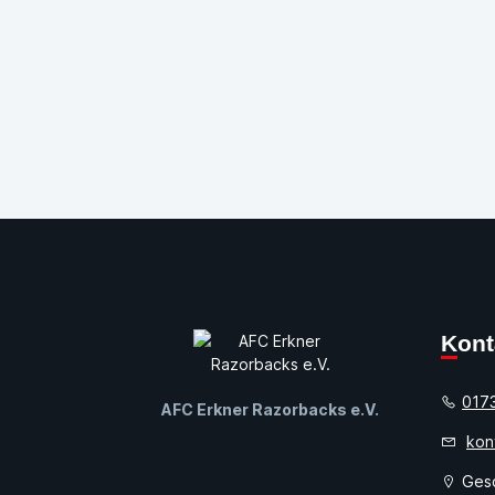
Kon
017
AFC Erkner Razorbacks e.V.
kon
Gesc