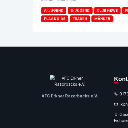
A-JUGEND
B-JUGEND
CLUB NEWS
F
FLAGS KIDS
FRAUEN
MÄNNER
Kon
017
AFC Erkner Razorbacks e.V.
kon
Gesc
Eichber