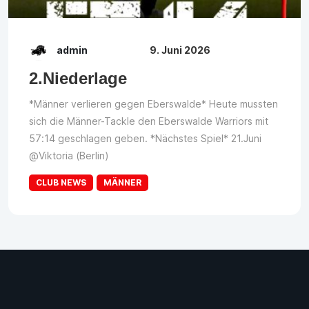
admin
9. Juni 2026
2.Niederlage
*Männer verlieren gegen Eberswalde* Heute mussten
sich die Männer-Tackle den Eberswalde Warriors mit
57:14 geschlagen geben. *Nächstes Spiel* 21.Juni
@Viktoria (Berlin)
CLUB NEWS
MÄNNER