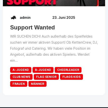
admin
23. Juni 2025
Support Wanted
WIR SUCHEN DICH! Auch außerhalb des Spielfeldes
suchen wir immer aktiven Support! Ob KettenCrew, DJ,
Fotograf und Catering. Wir haben viele Position im
Angebot, außerhalb des aktiven Spielers. Werdet
ein...
A-JUGEND
B-JUGEND
CHEERLEADER
CLUB NEWS
FLAG SENIOR
FLAGS KIDS
FRAUEN
MÄNNER