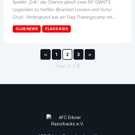
Spieler „Erik“ die Chance gleich zwei NY GIANTS
Legenden zu treffen (Brandon London und Victor
Cruz). Hintergrund war ein Flag Trainingscamp mit...
CLUB NEWS
FLAGS KIDS
‹‹
1
2
3
››
Page
2
of
3