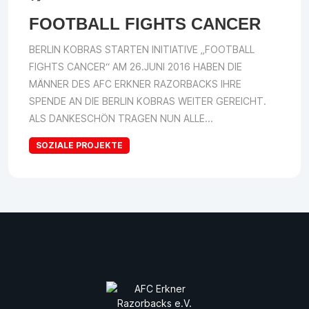
FOOTBALL FIGHTS CANCER
BERLIN KOBRAS STARTEN INITIATIVE „FOOTBALL
FIGHTS CANCER“ AM 26.JUNI 2016 HABEN DIE
MÄNNER DES AFC ERKNER RAZORBACKS IHRE
SPENDE AN DIE BERLIN KOBRAS WEITER GEREICHT.
ALS DANKESCHÖN TRAGEN NUN ALLE...
SOZIALE PROJEKTE