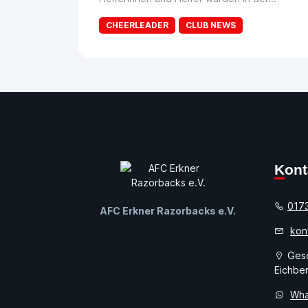
CHEERLEADER
CLUB NEWS
Kon
017
AFC Erkner Razorbacks e.V.
kon
Gesc
Eichber
Wha