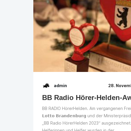
admin
28. Novem
BB Radio Hörer-Helden-A
BB RADIO HörerHelden. Am vergangenen Frei
𝗟𝗼𝘁𝘁𝗼 𝗕𝗿𝗮𝗻𝗱𝗲𝗻𝗯𝘂𝗿𝗴 und der Ministerp
„BB Radio HörerHelden 2023“ ausgezeichnet.
Helferinnen und Helfer wurden in der...