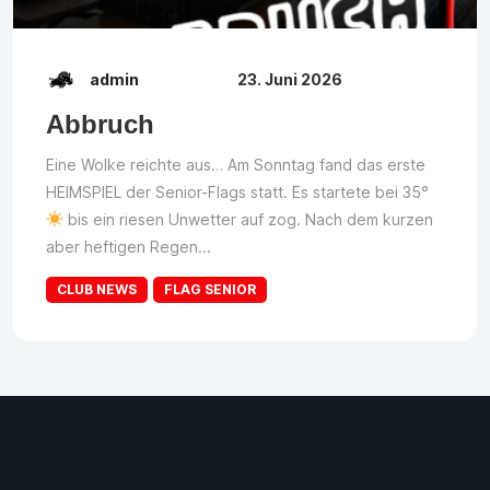
admin
23. Juni 2026
Abbruch
Eine Wolke reichte aus… Am Sonntag fand das erste
HEIMSPIEL der Senior-Flags statt. Es startete bei 35°
bis ein riesen Unwetter auf zog. Nach dem kurzen
aber heftigen Regen...
CLUB NEWS
FLAG SENIOR