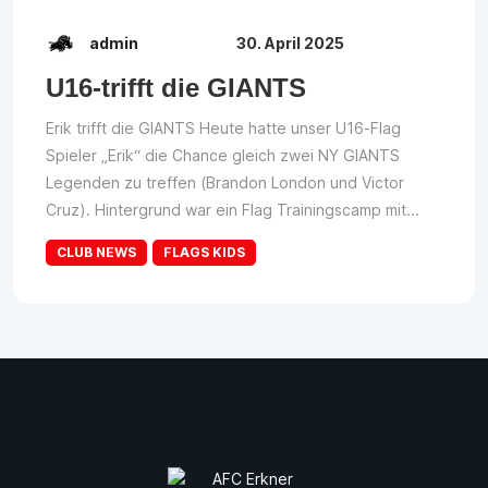
admin
30. April 2025
U16-trifft die GIANTS
Erik trifft die GIANTS Heute hatte unser U16-Flag
Spieler „Erik“ die Chance gleich zwei NY GIANTS
Legenden zu treffen (Brandon London und Victor
Cruz). Hintergrund war ein Flag Trainingscamp mit...
CLUB NEWS
FLAGS KIDS