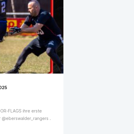
2025
IOR-FLAGS ihre erste
 @eberswalder_rangers .