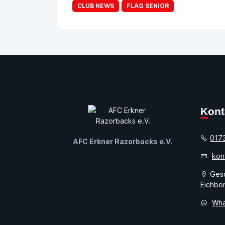
CLUB NEWS
FLAG SENIOR
Kon
017
AFC Erkner Razorbacks e.V.
kon
Gesc
Eichber
Wha