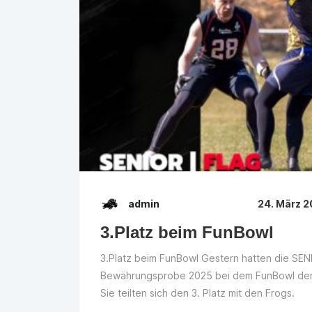
admin
24. März 
3.Platz beim FunBowl
3.Platz beim FunBowl Gestern hatten die SEN
Bewährungsprobe 2025 bei dem FunBowl der
Sie teilten sich den 3. Platz mit den Frogs.