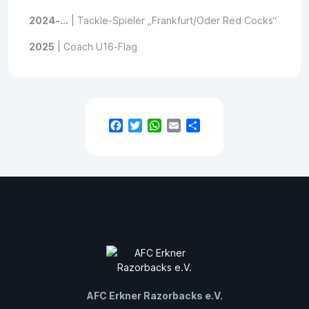
2024-…
| Tackle-Spieler „Frankfurt/Oder Red Cocks“
2025
| Coach U16-Flag
Facebook
Twitter
WhatsApp
Email
Teilen
AFC Erkner Razorbacks e.V.