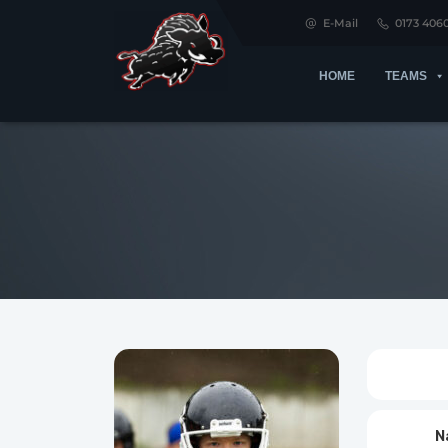
E-Mail
0173 406
HOME
TEAMS
N