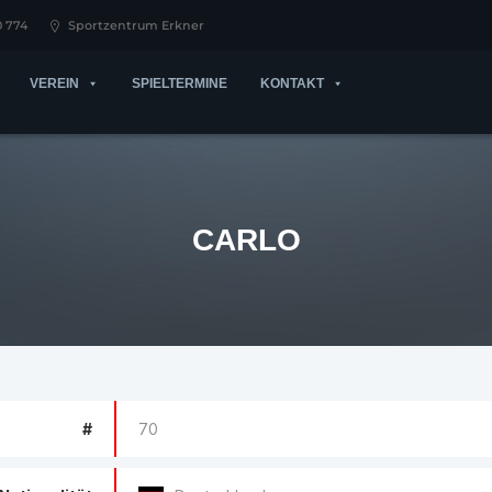
0 774
Sportzentrum Erkner
VEREIN
SPIELTERMINE
KONTAKT
CARLO
#
70