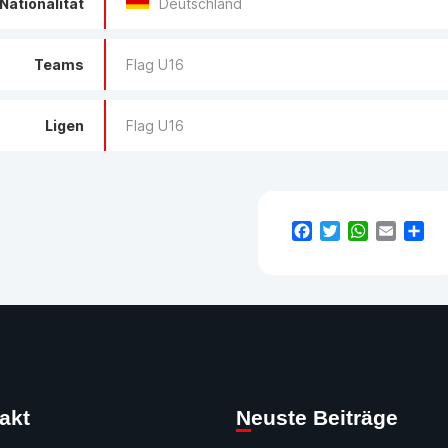
Nationalität
Deutschland
Teams
Flag U16
Ligen
Flag U16
Facebook
Twitter
WhatsApp
Email
Tei
takt
Neuste Beiträge