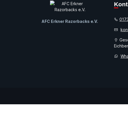
Kon
017
AFC Erkner Razorbacks e.V.
kon
Gesc
Eichber
Wha