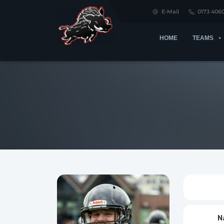
E-Mail
0173 406
HOME
TEAMS
N