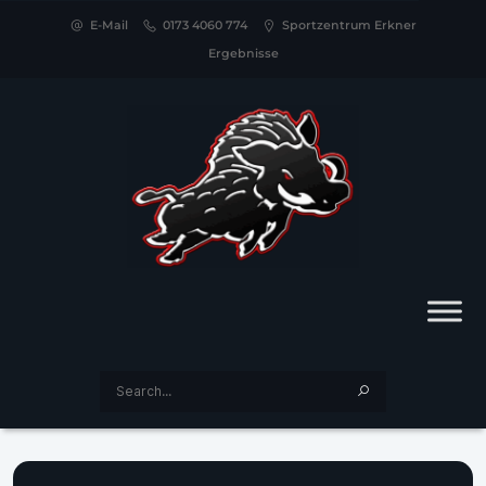
E-Mail
0173 4060 774
Sportzentrum Erkner
Ergebnisse