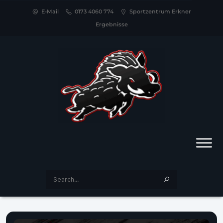
E-Mail
0173 4060 774
Sportzentrum Erkner
Ergebnisse