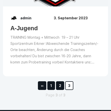
admin
3. September 2023
A-Jugend
TRAINING Montag + Mittwoch 19 – 21 Uhr
Sportzentrum Erkner !Abweichende Trainingszeiten/-
Orte beachten, Änderung durch die Coaches
vorbehalten! Du bist zwischen 16-20 Jahre, dann
komm zum Probetraining vorbei! Kontaktiere uns:...
‹‹
1
2
3
Page
3
of
3