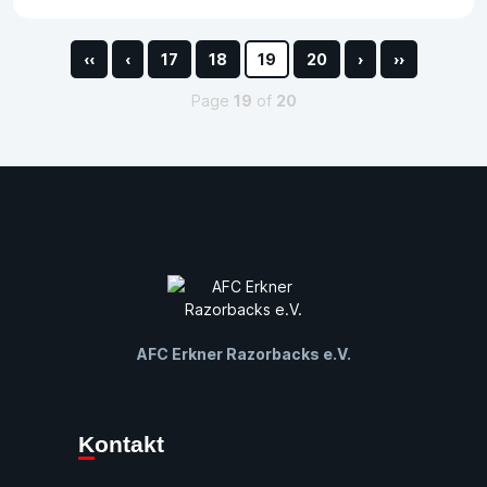
‹‹
‹
17
18
19
20
›
››
Page
19
of
20
AFC Erkner Razorbacks e.V.
Kontakt