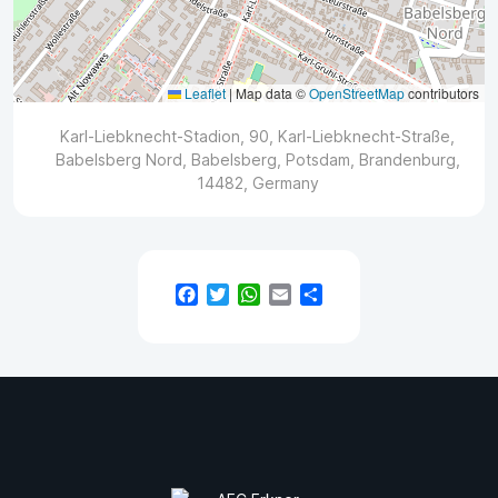
Leaflet
|
Map data ©
OpenStreetMap
contributors
Karl-Liebknecht-Stadion, 90, Karl-Liebknecht-Straße,
Babelsberg Nord, Babelsberg, Potsdam, Brandenburg,
14482, Germany
Facebook
Twitter
WhatsApp
Email
Teilen