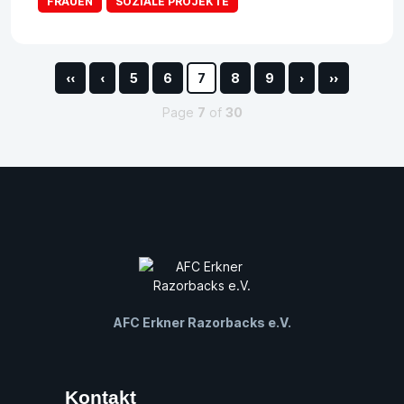
FRAUEN
SOZIALE PROJEKTE
‹‹
‹
5
6
7
8
9
›
››
Page
7
of
30
AFC Erkner Razorbacks e.V.
Kontakt