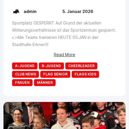
admin
5. Januar 2026
Sportplatz GESPERRT Auf Grund der aktuellen
Witterungsverhältnisse ist das Sportzentrum gesperrt.
👉Alle Teams trainieren HEUTE 05.JAN in der
Stadthalle Erkner!!!
Read More
A-JUGEND
B-JUGEND
CHEERLEADER
CLUB NEWS
FLAG SENIOR
FLAGS KIDS
FRAUEN
MÄNNER