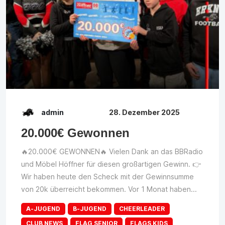
admin
28. Dezember 2025
20.000€ Gewonnen
🔥20.000€ GEWONNEN🔥 Vielen Dank an das BBRadio
und Möbel Höffner für diesen großartigen Gewinn. 👉
Wir haben heute den Scheck mit der Gewinnsumme
von 20k überreicht bekommen. Vor 1 Monat haben...
A-JUGEND
B-JUGEND
CHEERLEADER
CLUB NEWS
FLAG SENIOR
FLAGS KIDS