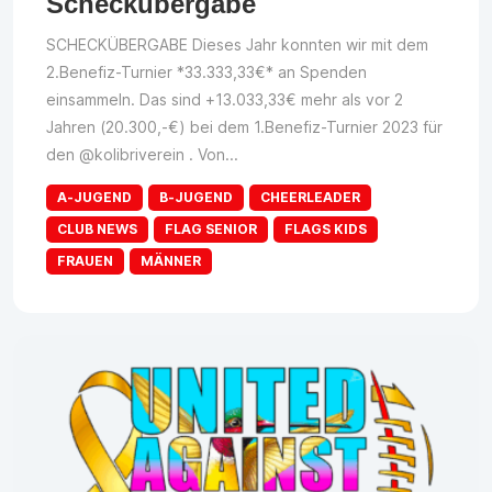
Scheckübergabe
SCHECKÜBERGABE Dieses Jahr konnten wir mit dem
2.Benefiz-Turnier *33.333,33€* an Spenden
einsammeln. Das sind +13.033,33€ mehr als vor 2
Jahren (20.300,-€) bei dem 1.Benefiz-Turnier 2023 für
den @kolibriverein . Von...
A-JUGEND
B-JUGEND
CHEERLEADER
CLUB NEWS
FLAG SENIOR
FLAGS KIDS
FRAUEN
MÄNNER