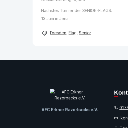
Nächstes Turnier der SENIOR-FLAGS:
13.Juni in Jena
Dresden
,
Flag
,
Senior
Kon
017
AFC Erkner Razorbacks e.V.
kon