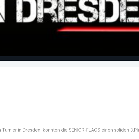
 Turnier in Dresden, konnten die SENIOR-FLAGS einen soliden 3.P