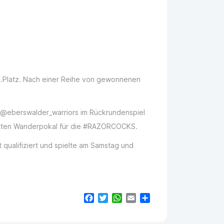
n 5.Platz. Nach einer Reihe von gewonnenen
@eberswalder_warriors im Rückrundenspiel
 fetten Wanderpokal für die #RAZORCOCKS.
 qualifiziert und spielte am Samstag und
Facebook
Twitter
WhatsApp
Email
Teilen