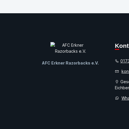
Kon
017
AFC Erkner Razorbacks e.V.
kon
Gesc
Eichber
Wha