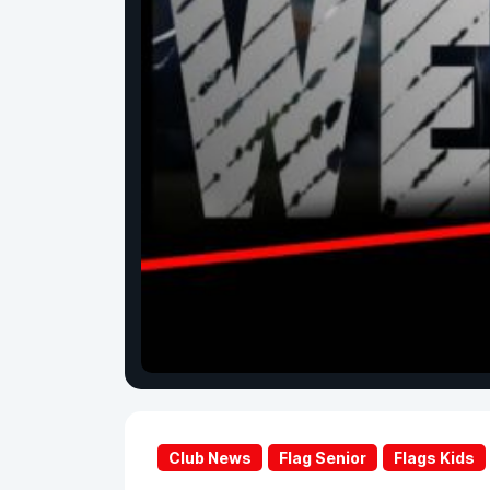
Club News
Flag Senior
Flags Kids