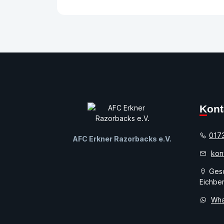
Kon
017
AFC Erkner Razorbacks e.V.
kon
Gesc
Eichber
Wha