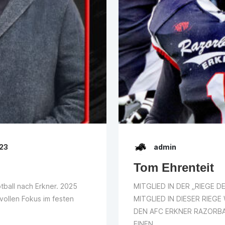
023
admin
Tom Ehrenteit
tball nach Erkner. 2025
MITGLIED IN DER „RIEGE D
 vollen Fokus im festen
MITGLIED IN DIESER RIEG
DEN AFC ERKNER RAZORBA
EINEN...