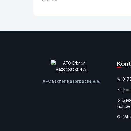
Kon
017
AFC Erkner Razorbacks e.V.
kon
Gesc
Eichber
Wha