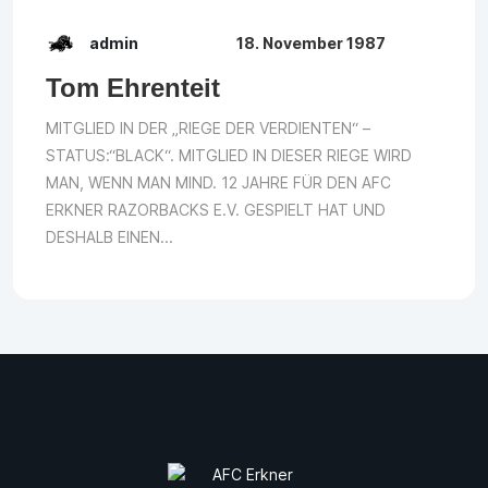
admin
18. November 1987
Tom Ehrenteit
MITGLIED IN DER „RIEGE DER VERDIENTEN“ –
STATUS:“BLACK“. MITGLIED IN DIESER RIEGE WIRD
MAN, WENN MAN MIND. 12 JAHRE FÜR DEN AFC
ERKNER RAZORBACKS E.V. GESPIELT HAT UND
DESHALB EINEN...