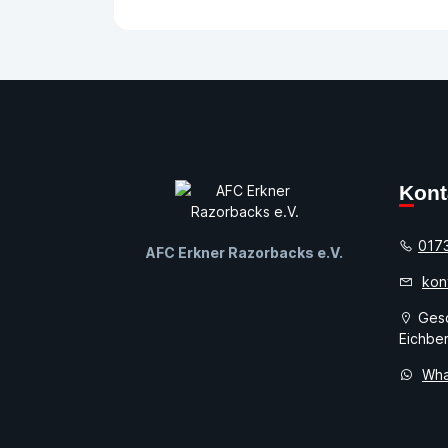
Kon
017
AFC Erkner Razorbacks e.V.
kon
Gesc
Eichber
Wha