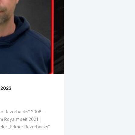
 2023
er Razorbacks“ 2008 –
m Royals“ seit 2021 |
eler „Erkner Razorbacks“