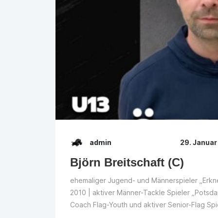
admin
29. Januar
Björn Breitschaft (C)
ehemaliger Jugend- und Männerspieler „Erkn
2010 | aktiver Männer-Tackle Spieler „Potsda
Coach Flag-Youth und aktiver Senior-Flag Spi