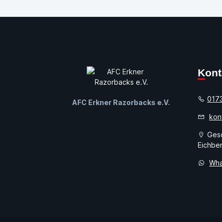
Kon
017
AFC Erkner Razorbacks e.V.
kon
Gesc
Eichber
Wha